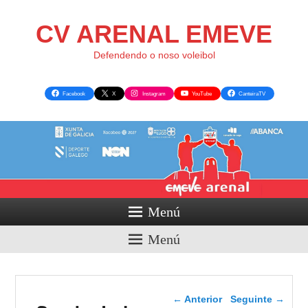
CV ARENAL EMEVE
Defendendo o noso voleibol
Facebook
X
Instagram
YouTube
CanteiraTV
Menú
Menú
Navegador de artigos
←
Anterior
Seguinte
→