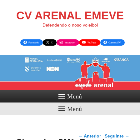
CV ARENAL EMEVE
Defendendo o noso voleibol
Facebook
X
Instagram
YouTube
CanteiraTV
Menú
Menú
Navegador de artigos
←
Anterior
Seguinte
→