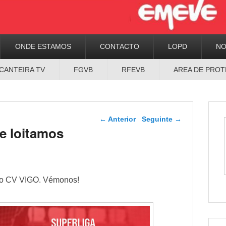
ONDE ESTAMOS
CONTACTO
LOPD
N
CANTEIRA TV
FGVB
RFEVB
AREA DE PROT
Navegador de artigos
←
Anterior
Seguinte
→
e loitamos
a o CV VIGO. Vémonos!