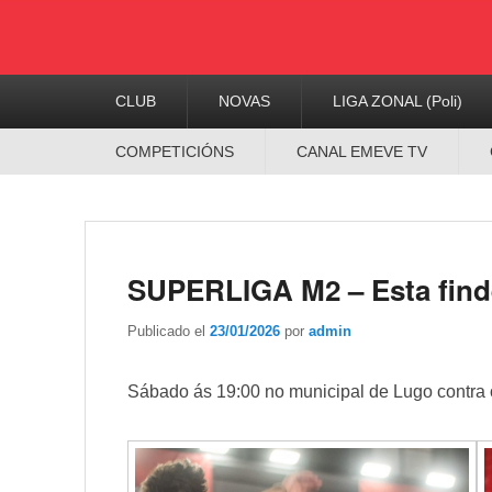
Menú
CLUB
NOVAS
LIGA ZONAL (Poli)
Principal
Menú
COMPETICIÓNS
CANAL EMEVE TV
Secundario
SUPERLIGA M2 – Esta find
Publicado el
23/01/2026
por
admin
Sábado ás 19:00 no municipal de Lugo contr