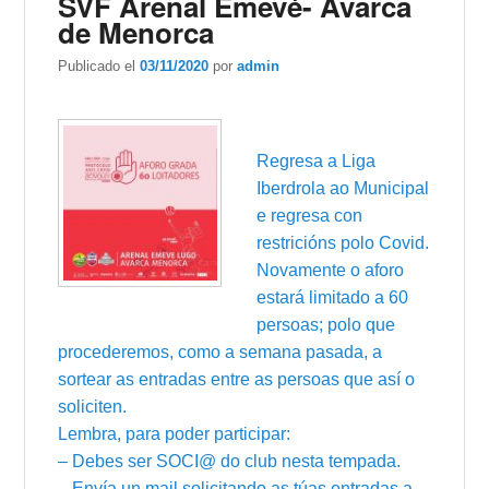
SVF Arenal Emevé- Avarca
de Menorca
Publicado el
03/11/2020
por
admin
Regresa a Liga
Iberdrola ao Municipal
e regresa con
restricións polo Covid.
Novamente o aforo
estará limitado a 60
persoas; polo que
procederemos, como a semana pasada, a
sortear as entradas entre as persoas que así o
soliciten.
Lembra, para poder participar:
– Debes ser SOCI@ do club nesta tempada.
– Envía un mail solicitando as túas entradas a