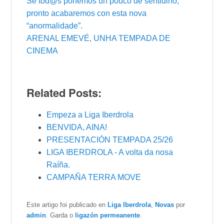
Se tod@s poñemos un pouco de sentidiño,
pronto acabaremos con esta nova
“anormalidade”.
ARENAL EMEVÉ, UNHA TEMPADA DE
CINEMA
Related Posts:
Empeza a Liga Iberdrola
BENVIDA, AINA!
PRESENTACIÓN TEMPADA 25/26
LIGA IBERDROLA - A volta da nosa
Raíña.
CAMPAÑA TERRA MOVE
Este artigo foi publicado en
Liga Iberdrola
,
Novas
por
admin
. Garda o
ligazón permeanente
.