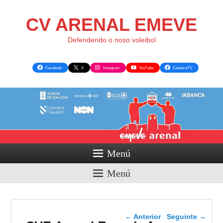
CV ARENAL EMEVE
Defendendo o noso voleibol
Facebook
X
Instagram
YouTube
CanteiraTV
Menú
Menú
Navegador de artigos
←
Anterior
Seguinte
→