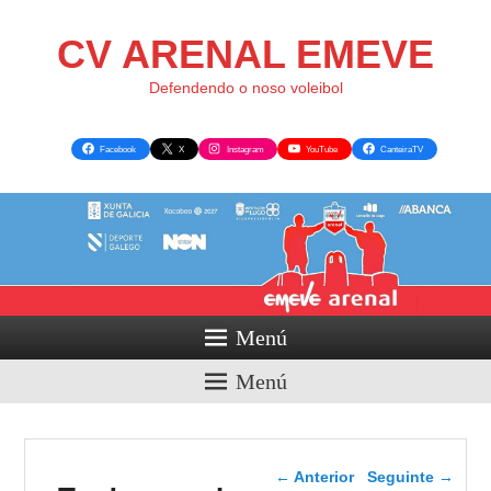
CV ARENAL EMEVE
Defendendo o noso voleibol
Facebook
X
Instagram
YouTube
CanteiraTV
Menú
Menú
Navegador de artigos
←
Anterior
Seguinte
→