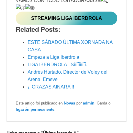
VAMOS CON TODO LOITADORASSS!!
STREAMING LIGA IBERDROLA
Related Posts:
ESTE SÁBADO ÚLTIMA XORNADA NA
CASA
Empeza a Liga Iberdrola
LIGA IBERDROLA - Síííííííííí.
Andrés Hurtado, Director de Vóley del
Arenal Emeve
¡¡ GRAZAS AINARA !!
Este artigo foi publicado en
Novas
por
admin
. Garda o
ligazón permeanente
.
Unha resposta a “Última jornada !!”