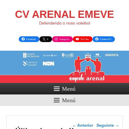
CV ARENAL EMEVE
Defendendo o noso voleibol
Facebook
X
Instagram
YouTube
CanteiraTV
Menú
Menú
Navegador de artigos
←
Anterior
Seguinte
→