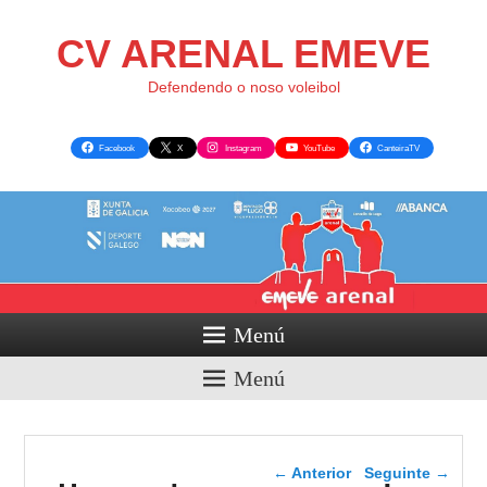
CV ARENAL EMEVE
Defendendo o noso voleibol
Facebook
X
Instagram
YouTube
CanteiraTV
Menú
Menú
Navegador de artigos
←
Anterior
Seguinte
→