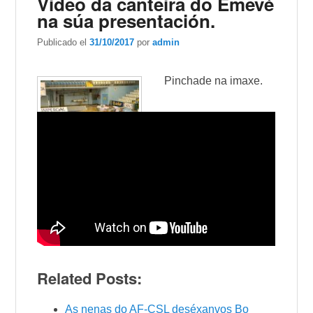
Video da canteira do Emevé
na súa presentación.
Publicado el
31/10/2017
por
admin
Pinchade na imaxe.
Related Posts:
As nenas do AF-CSL deséxanvos Bo