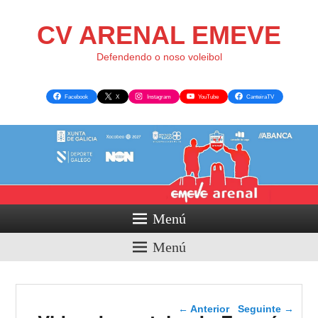
CV ARENAL EMEVE
Defendendo o noso voleibol
Facebook
X
Instagram
YouTube
CanteiraTV
Menú
Menú
Navegador de artigos
←
Anterior
Seguinte
→