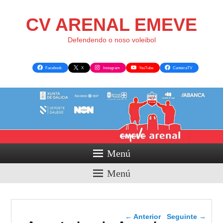
CV ARENAL EMEVE
Defendendo o noso voleibol
Facebook
X
Instagram
YouTube
CanteiraTV
Menú
Menú
Navegador de artigos
←
Anterior
Seguinte
→