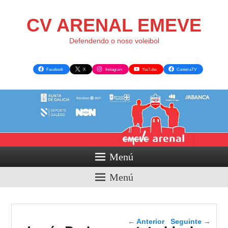
CV ARENAL EMEVE
Defendendo o noso voleibol
Facebook
X
Instagram
YouTube
CanteiraTV
Menú
Menú
Navegador de artigos
←
Anterior
Seguinte
→