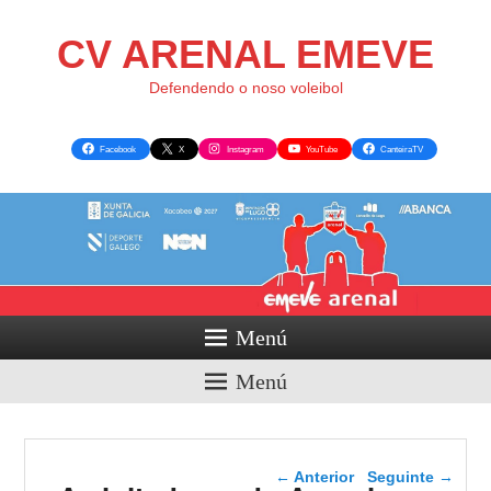
CV ARENAL EMEVE
Defendendo o noso voleibol
Facebook
X
Instagram
YouTube
CanteiraTV
Menú
Menú
Navegador de artigos
←
Anterior
Seguinte
→