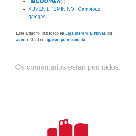
!!!𝘽𝙊𝙊𝙊𝙈𝘽𝘼¡¡¡
XUVENIL FEMININO - Campioas
galegas.
Este artigo foi publicado en
Liga Iberdrola
,
Novas
por
admin
. Garda o
ligazón permeanente
.
Os comentarios están pechados.