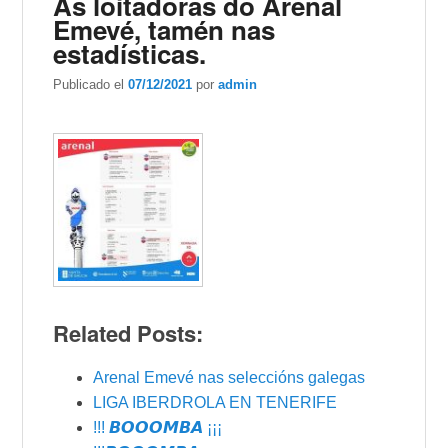
As loitadoras do Arenal
Emevé, tamén nas
estadísticas.
Publicado el
07/12/2021
por
admin
Related Posts:
Arenal Emevé nas seleccións galegas
LIGA IBERDROLA EN TENERIFE
!!! 𝘽𝙊𝙊𝙊𝙈𝘽𝘼 ¡¡¡