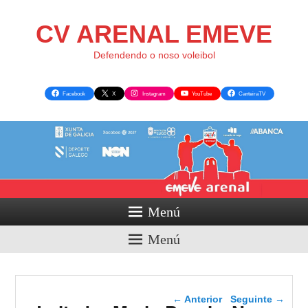
CV ARENAL EMEVE
Defendendo o noso voleibol
Facebook
X
Instagram
YouTube
CanteiraTV
Menú
Menú
Navegador de artigos
←
Anterior
Seguinte
→