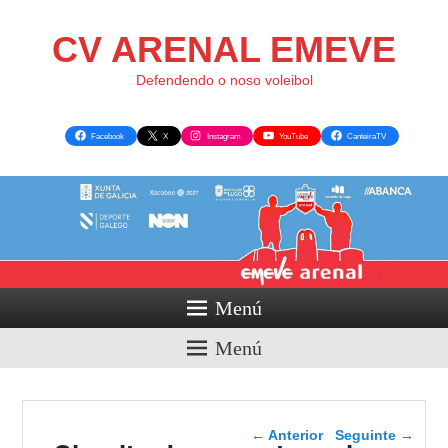
CV ARENAL EMEVE
Defendendo o noso voleibol
Facebook
X
Instagram
YouTube
CanteiraTV
Menú
Menú
Navegador de artigos
←
Anterior
Seguinte
→