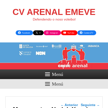
CV ARENAL EMEVE
Defendendo o noso voleibol
Facebook
X
Instagram
YouTube
CanteiraTV
Menú
Menú
Navegador de artigos
←
Anterior
Seguinte
→