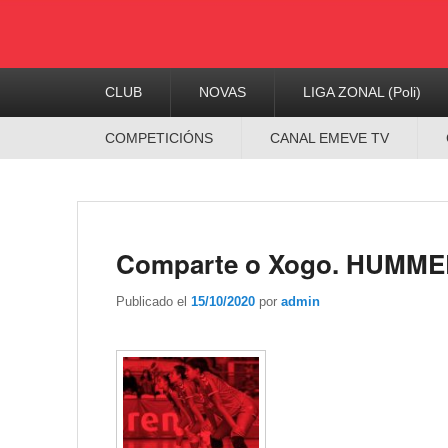
Menú
CLUB
NOVAS
LIGA ZONAL (Poli)
Principal
Menú
COMPETICIÓNS
CANAL EMEVE TV
Secundario
Comparte o Xogo. HUMME
Publicado el
15/10/2020
por
admin