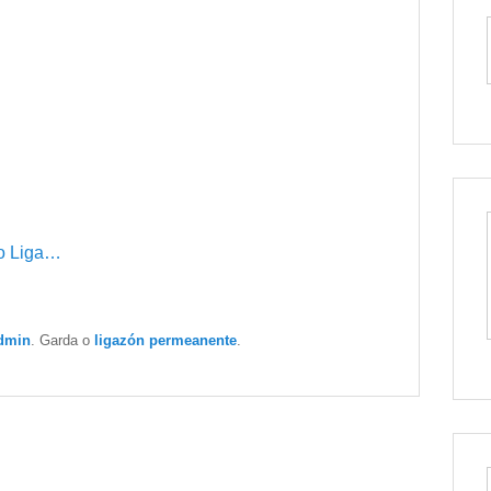
po Liga…
dmin
. Garda o
ligazón permeanente
.