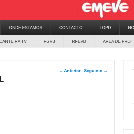
ONDE ESTAMOS
CONTACTO
LOPD
N
CANTEIRA TV
FGVB
RFEVB
AREA DE PROT
Navegador de artigos
←
Anterior
Seguinte
→
L