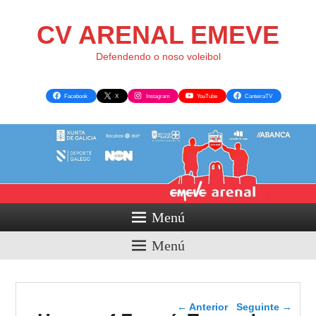
CV ARENAL EMEVE
Defendendo o noso voleibol
Facebook
X
Instagram
YouTube
CanteiraTV
Menú
Menú
Navegador de artigos
←
Anterior
Seguinte
→