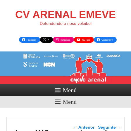
CV ARENAL EMEVE
Defendendo o noso voleibol
Facebook
X
Instagram
YouTube
CanteiraTV
Menú
Menú
Navegador de artigos
←
Anterior
Seguinte
→