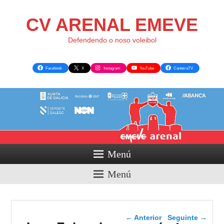
CV ARENAL EMEVE
Defendendo o noso voleibol
Facebook
X
Instagram
YouTube
CanteiraTV
Menú
Menú
Navegador de artigos
←
Anterior
Seguinte
→