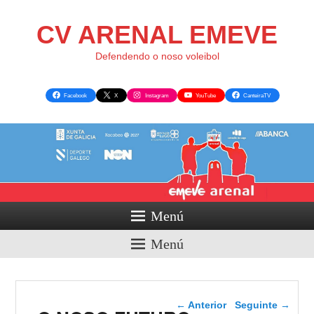
CV ARENAL EMEVE
Defendendo o noso voleibol
Facebook
X
Instagram
YouTube
CanteiraTV
Menú
Menú
Navegador de artigos
←
Anterior
Seguinte
→