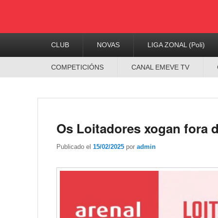
Menú
CLUB
NOVAS
LIGA ZONAL (Poli)
Principal
Menú
COMPETICIÓNS
CANAL EMEVE TV
Secundario
Os Loitadores xogan fora 
Publicado el
15/02/2025
por
admin