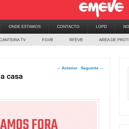
ONDE ESTAMOS
CONTACTO
LOPD
N
CANTEIRA TV
FGVB
RFEVB
AREA DE PROT
Navegador de artigos
←
Anterior
Seguinte
→
da casa