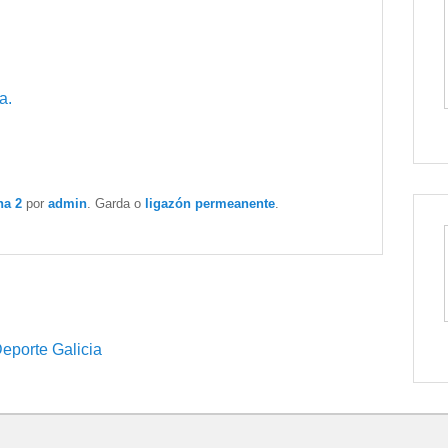
a.
na 2
por
admin
. Garda o
ligazón permeanente
.
eporte Galicia