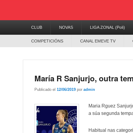
Menú
CLUB
NOVAS
LIGA ZONAL (Poli)
Principal
Menú
COMPETICIÓNS
CANAL EMEVE TV
Secundario
María R Sanjurjo, outra t
Publicado el
12/06/2019
por
admin
Maria Rguez
Sanjurjo
a súa segunda tempa
Habitual nas categor