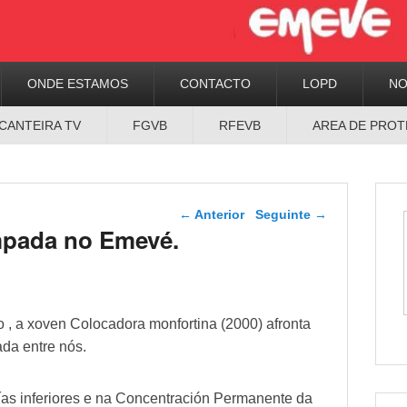
ONDE ESTAMOS
CONTACTO
LOPD
N
CANTEIRA TV
FGVB
RFEVB
AREA DE PROT
Navegador de artigos
←
Anterior
Seguinte
→
empada no Emevé.
 , a xoven Colocadora monfortina (2000) afronta
da entre nós.
ías inferiores e na Concentración Permanente da