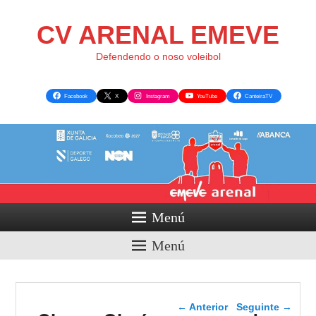
CV ARENAL EMEVE
Defendendo o noso voleibol
Facebook
X
Instagram
YouTube
CanteiraTV
Menú
Menú
Navegador de artigos
←
Anterior
Seguinte
→